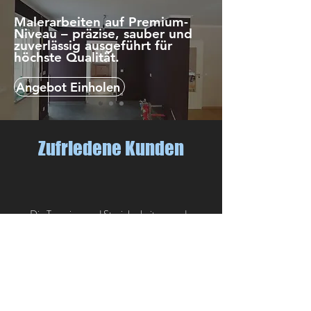
Malerarbeiten auf Premium-
Niveau – präzise, sauber und
zuverlässig ausgeführt für
höchste Qualität.​
Angebot Einholen
Zufriedene Kunden
„Die Tapezier- und Streicharbeiten wurden
fachgerecht, präzise und äußerst sauber
ausgeführt. Das Ergebnis überzeugt durch eine
hohe handwerkliche Qualität. Besonders
erwähnenswert sind die zuverlässige
Terminabstimmung, die Pünktlichkeit sowie die
sehr sorgfältige Arbeitsweise. Ein durchweg