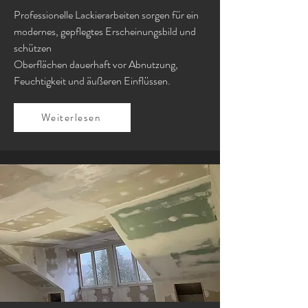
Professionelle Lackierarbeiten sorgen für ein
modernes, gepflegtes Erscheinungsbild und
schützen
Oberflächen dauerhaft vor Abnutzung,
Feuchtigkeit und äußeren Einflüssen.
Weiterlesen